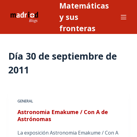
Matemáticas
S
a
y sus
l
fronteras
t
a
r
Día
30 de septiembre de
a
l
2011
c
o
n
t
GENERAL
e
n
Astronomia Emakume / Con A de
i
Astrónomas
d
La exposición Astronomia Emakume / Con A
o