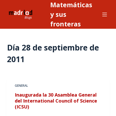
Matemáticas
S
a
y sus
l
fronteras
t
a
r
Día
28 de septiembre de
a
l
2011
c
o
n
t
GENERAL
e
n
Inaugurada la 30 Asamblea General
i
del International Council of Science
(ICSU)
d
o