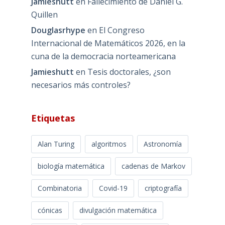
Jamieshutt
en
Fallecimiento de Daniel G.
Quillen
Douglasrhype
en
El Congreso
Internacional de Matemáticos 2026, en la
cuna de la democracia norteamericana
Jamieshutt
en
Tesis doctorales, ¿son
necesarios más controles?
Etiquetas
Alan Turing
algoritmos
Astronomía
biología matemática
cadenas de Markov
Combinatoria
Covid-19
criptografía
cónicas
divulgación matemática