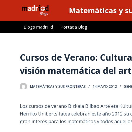
S
Matemáticas y su
a
l
Blogs madri+d
Portada Blog
t
a
r
a
Cursos de Verano: Cultur
l
visión matemática del arte
c
o
n
MATEMÁTICAS Y SUS FRONTERAS
14 MAYO 2012
GEN
t
e
Los cursos de verano Bizkaia Bilbao Arte eta Kult
n
Herriko Unibertsitatea celebran este año 2012 su d
i
gran interés para los matemáticos y todos aquellos
d
o