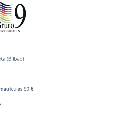
eta (Bilbao)
matrículas 50 €
o