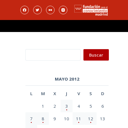
Buscar
Buscar
MAYO 2012
L
M
X
J
V
S
D
1
2
3
4
5
6
7
8
9
10
11
12
13