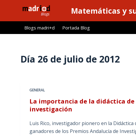
S
Matemáticas y su
a
l
Blogs madri+d
Portada Blog
t
a
r
a
Día
26 de julio de 2012
l
c
o
n
GENERAL
t
La importancia de la didáctica de
e
investigación
n
i
Luis Rico, investigador pionero en la Didáctica
d
ganadores de los Premios Andalucía de Investi
o