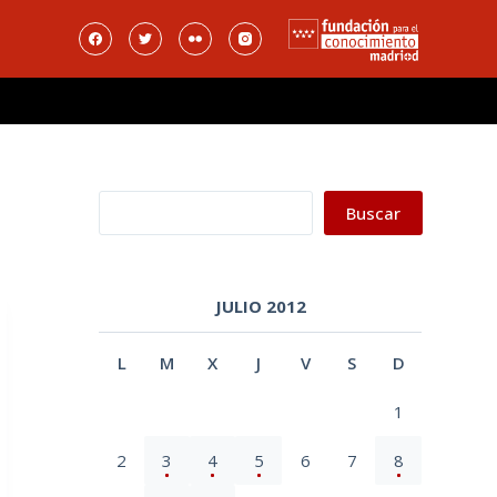
Buscar
Buscar
JULIO 2012
L
M
X
J
V
S
D
1
2
3
4
5
6
7
8