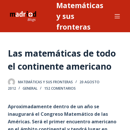
Matemáticas
S
a
y sus
l
fronteras
t
a
r
Las matemáticas de todo
a
l
el continente americano
c
o
n
MATEMÁTICAS Y SUS FRONTERAS
20 AGOSTO
2012
GENERAL
152 COMENTARIOS
t
e
n
Aproximadamente dentro de un año se
i
inaugurará el Congreso Matemático de las
d
Américas. Será el primer encuentro americano
o
en el ámbito continental y tendrá lugar en