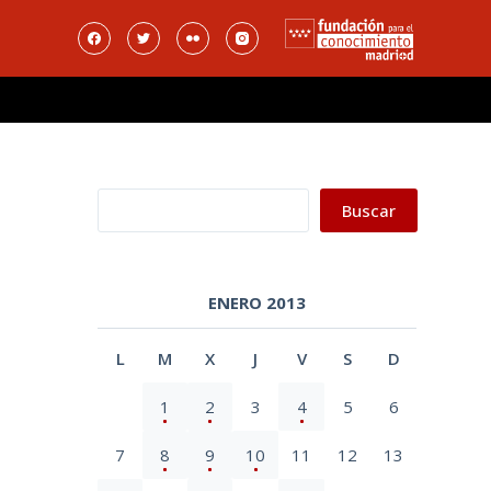
Buscar
Buscar
ENERO 2013
L
M
X
J
V
S
D
1
2
3
4
5
6
7
8
9
10
11
12
13