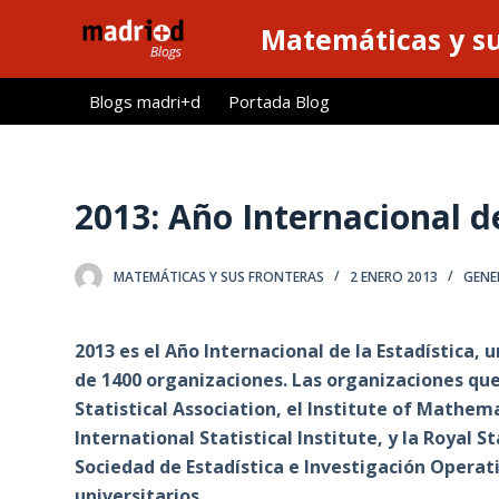
S
Matemáticas y su
a
l
Blogs madri+d
Portada Blog
t
a
r
a
2013: Año Internacional de
l
c
MATEMÁTICAS Y SUS FRONTERAS
2 ENERO 2013
GENE
o
n
t
2013 es el Año Internacional de la Estadística,
e
de 1400 organizaciones. Las organizaciones qu
n
Statistical Association, el Institute of Mathema
i
International Statistical Institute, y la Royal S
d
Sociedad de Estadística e Investigación Opera
o
universitarios.