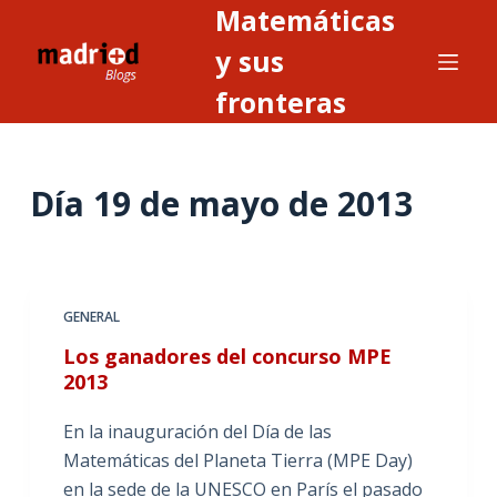
Matemáticas
S
a
y sus
l
fronteras
t
a
r
Día
19 de mayo de 2013
a
l
c
o
n
GENERAL
t
Los ganadores del concurso MPE
e
2013
n
i
En la inauguración del Día de las
d
Matemáticas del Planeta Tierra (MPE Day)
o
en la sede de la UNESCO en París el pasado