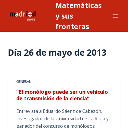
Matemáticas
S
a
y sus
l
fronteras
t
a
r
Día
26 de mayo de 2013
a
l
c
o
n
GENERAL
t
“El monólogo puede ser un vehículo
e
de transmisión de la ciencia”
n
i
Entrevista a Eduardo Sáenz de Cabezón,
d
investigador de la Universidad de La Rioja y
o
ganador del concurso de monólogos