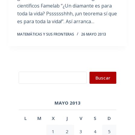
científicos Famelab “¿Un diamante es para
toda la vida? Psssssshhh, ¡un teorema sí que
es para toda la vida!”. Así arranca…
MATEMÁTICAS Y SUS FRONTERAS
26 MAYO 2013
Buscar
Buscar
MAYO 2013
L
M
X
J
V
S
D
1
2
3
4
5