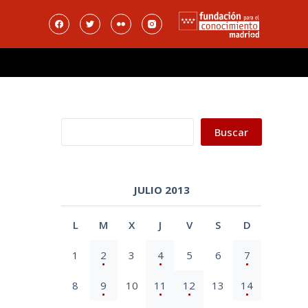
Buscar
Buscar
JULIO 2013
L
M
X
J
V
S
D
1
2
3
4
5
6
7
8
9
10
11
12
13
14