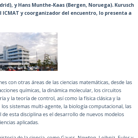
drid), y Hans Munthe-Kaas (Bergen, Noruega). Kurusch
l ICMAT y coorganizador del encuentro, lo presenta a
es con otras áreas de las ciencias matemáticas, desde las
cciones químicas, la dinámica molecular, los circuitos
a y la teoría de control, así como la física clásica y la
los sistemas multi-agente, la biología computacional, las
al de esta disciplina es el desarrollo de nuevos modelos
encias aplicadas.
toria de la ciencia, como Gauss, Newton, Leibniz, Euler y