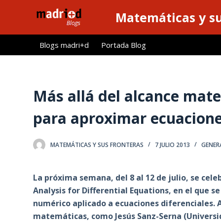
S
Matemáticas y su
a
l
Blogs madri+d
Portada Blog
t
a
r
a
Más allá del alcance mat
l
para aproximar ecuacione
c
o
n
MATEMÁTICAS Y SUS FRONTERAS
7 JULIO 2013
GENER
t
e
La próxima semana, del 8 al 12 de julio, se cel
n
Analysis for Differential Equations, en el que s
i
numérico aplicado a ecuaciones diferenciales. 
d
matemáticas, como Jesús Sanz-Serna (Universida
o