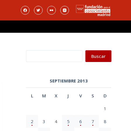
Buscar
Buscar
SEPTIEMBRE 2013
L
M
X
J
V
S
D
1
2
3
4
5
6
7
8