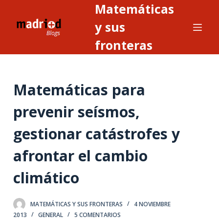
Matemáticas
S
a
y sus
l
fronteras
t
a
r
Matemáticas para
a
l
prevenir seísmos,
c
o
gestionar catástrofes y
n
t
afrontar el cambio
e
climático
n
i
d
MATEMÁTICAS Y SUS FRONTERAS
4 NOVIEMBRE
o
2013
GENERAL
5 COMENTARIOS