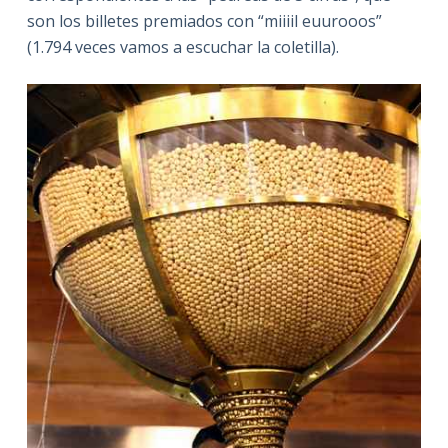
son los billetes premiados con “miiiil euurooos”
(1.794 veces vamos a escuchar la coletilla).