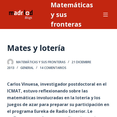
Matemáticas
S
a
y sus
l
fronteras
t
a
r
Mates y lotería
a
l
c
MATEMÁTICAS Y SUS FRONTERAS
21 DICIEMBRE
o
2013
GENERAL
14 COMENTARIOS
n
t
Carlos Vinuesa, investigador postdoctoral en el
e
ICMAT, estuvo reflexionando sobre las
n
matemáticas involucradas en la lotería y los
i
juegos de azar para preparar su participación en
d
el programa Eureka de Radio Exterior. Le
o