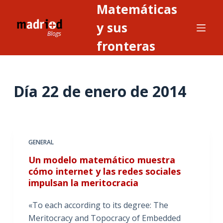
Matemáticas
S
a
y sus
l
fronteras
t
a
r
Día
22 de enero de 2014
a
l
c
o
n
GENERAL
t
Un modelo matemático muestra
e
cómo internet y las redes sociales
n
impulsan la meritocracia
i
«To each according to its degree: The
d
Meritocracy and Topocracy of Embedded
o