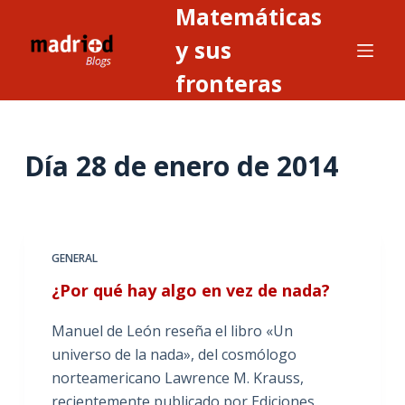
Matemáticas
S
a
y sus
l
fronteras
t
a
r
Día
28 de enero de 2014
a
l
c
o
n
GENERAL
t
¿Por qué hay algo en vez de nada?
e
n
Manuel de León reseña el libro «Un
i
universo de la nada», del cosmólogo
d
norteamericano Lawrence M. Krauss,
o
recientemente publicado por Ediciones