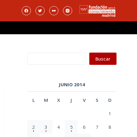
Buscar
Buscar
JUNIO 2014
L
M
X
J
V
S
D
1
2
3
4
5
6
7
8