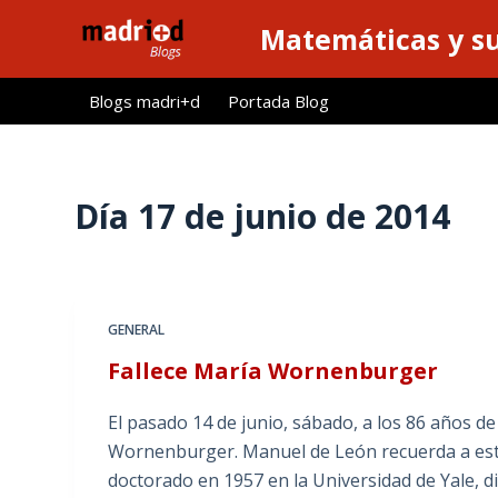
S
Matemáticas y su
a
l
Blogs madri+d
Portada Blog
t
a
r
a
Día
17 de junio de 2014
l
c
o
n
GENERAL
t
Fallece María Wornenburger
e
n
El pasado 14 de junio, sábado, a los 86 años de
i
Wornenburger. Manuel de León recuerda a est
d
doctorado en 1957 en la Universidad de Yale, d
o