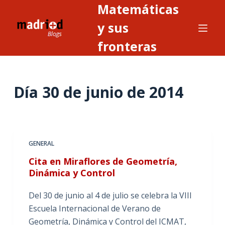
Matemáticas
S
a
y sus
l
fronteras
t
a
r
Día
30 de junio de 2014
a
l
c
o
n
GENERAL
t
Cita en Miraflores de Geometría,
e
Dinámica y Control
n
i
Del 30 de junio al 4 de julio se celebra la VIII
d
Escuela Internacional de Verano de
o
Geometría, Dinámica y Control del ICMAT,