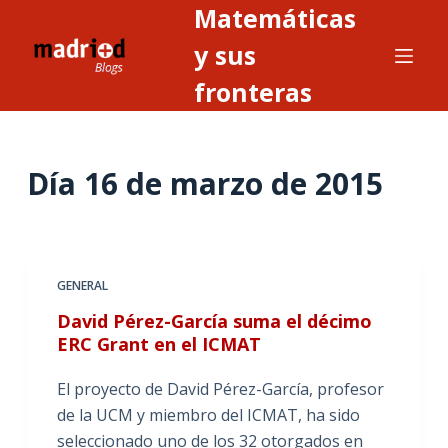
Matemáticas
S
a
y sus
l
fronteras
t
a
r
Día
16 de marzo de 2015
a
l
c
o
n
GENERAL
t
David Pérez-García suma el décimo
e
ERC Grant en el ICMAT
n
i
El proyecto de David Pérez-García, profesor
d
de la UCM y miembro del ICMAT, ha sido
o
seleccionado uno de los 32 otorgados en