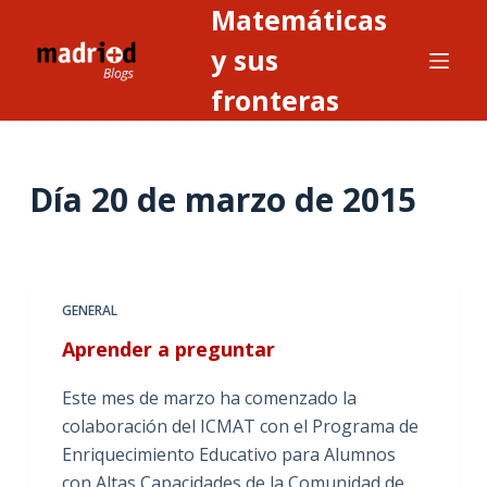
Matemáticas
S
a
y sus
l
fronteras
t
a
r
Día
20 de marzo de 2015
a
l
c
o
n
GENERAL
t
Aprender a preguntar
e
n
Este mes de marzo ha comenzado la
i
colaboración del ICMAT con el Programa de
d
Enriquecimiento Educativo para Alumnos
o
con Altas Capacidades de la Comunidad de