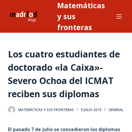
Matemáticas
S
a
y sus
l
fronteras
t
a
r
Los cuatro estudiantes de
a
l
doctorado «la Caixa»-
c
o
Severo Ochoa del ICMAT
n
t
reciben sus diplomas
e
n
MATEMÁTICAS Y SUS FRONTERAS
9 JULIO 2015
GENERAL
i
d
o
El pasado 7 de julio se concedieron los diplomas