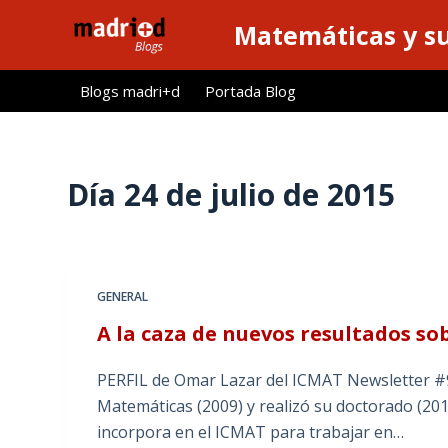
S
Matemáticas y su
a
l
Blogs madri+d
Portada Blog
t
a
r
a
Día
24 de julio de 2015
l
c
o
n
GENERAL
t
A la caza de nuevos resultados s
e
n
PERFIL de Omar Lazar del ICMAT Newsletter #9
i
Matemáticas (2009) y realizó su doctorado (201
d
incorpora en el ICMAT para trabajar en…
o