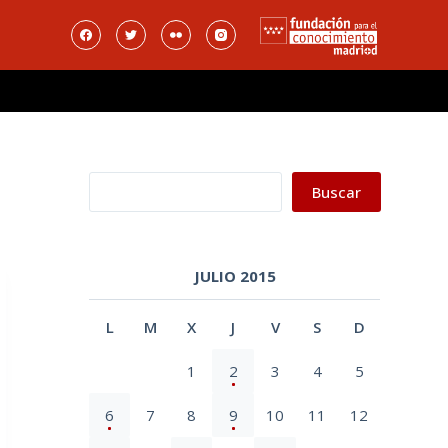
Buscar
Buscar
JULIO 2015
L
M
X
J
V
S
D
1
2
3
4
5
6
7
8
9
10
11
12