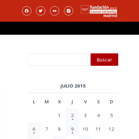
Buscar
Buscar
JULIO 2015
L
M
X
J
V
S
D
1
2
3
4
5
6
7
8
9
10
11
12