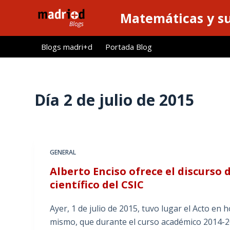
S
Matemáticas y su
a
l
Blogs madri+d
Portada Blog
t
a
r
a
Día
2 de julio de 2015
l
c
o
n
GENERAL
t
Alberto Enciso ofrece el discurso
e
científico del CSIC
n
i
Ayer, 1 de julio de 2015, tuvo lugar el Acto en 
d
mismo, que durante el curso académico 2014-20
o