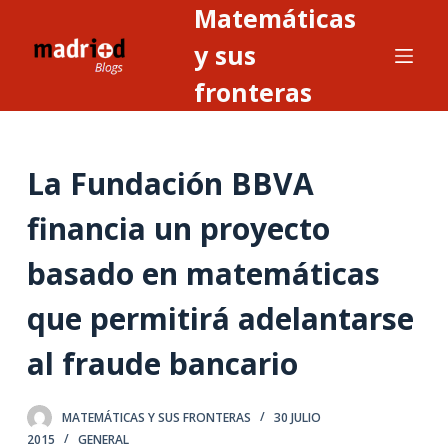
Matemáticas
S
a
y sus
l
fronteras
t
a
r
La Fundación BBVA
a
l
financia un proyecto
c
o
basado en matemáticas
n
t
que permitirá adelantarse
e
al fraude bancario
n
i
d
MATEMÁTICAS Y SUS FRONTERAS
30 JULIO
o
2015
GENERAL