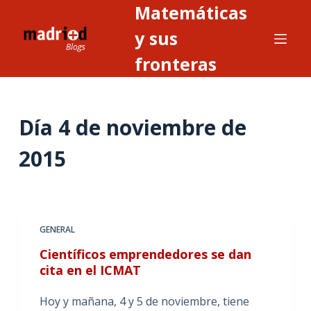
Matemáticas
S
a
y sus
l
fronteras
t
a
r
Día
4 de noviembre de
a
l
2015
c
o
n
t
GENERAL
e
n
Científicos emprendedores se dan
i
cita en el ICMAT
d
Hoy y mañana, 4 y 5 de noviembre, tiene
o