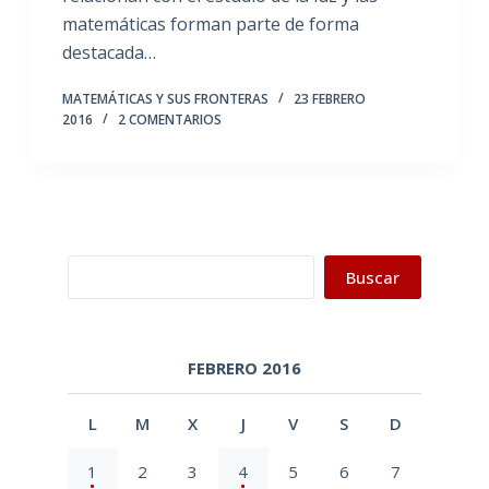
matemáticas forman parte de forma
destacada…
MATEMÁTICAS Y SUS FRONTERAS
23 FEBRERO
2016
2 COMENTARIOS
Buscar
Buscar
FEBRERO 2016
L
M
X
J
V
S
D
1
2
3
4
5
6
7