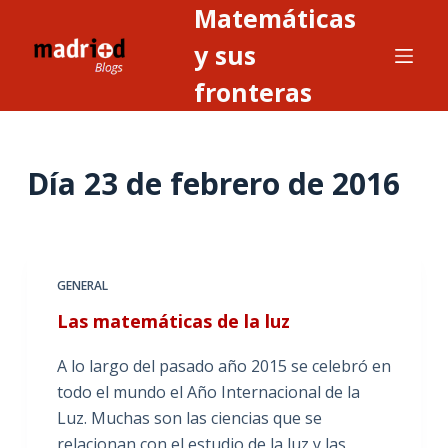
Matemáticas
S
a
y sus
l
fronteras
t
a
r
Día
23 de febrero de 2016
a
l
c
o
n
GENERAL
t
Las matemáticas de la luz
e
n
A lo largo del pasado año 2015 se celebró en
i
todo el mundo el Año Internacional de la
d
Luz. Muchas son las ciencias que se
o
relacionan con el estudio de la luz y las