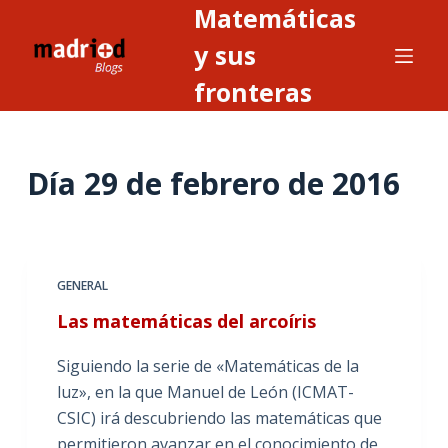
Matemáticas
S
a
y sus
l
fronteras
t
a
r
Día
29 de febrero de 2016
a
l
c
o
n
GENERAL
t
Las matemáticas del arcoíris
e
n
Siguiendo la serie de «Matemáticas de la
i
luz», en la que Manuel de León (ICMAT-
d
CSIC) irá descubriendo las matemáticas que
o
permitieron avanzar en el conocimiento de