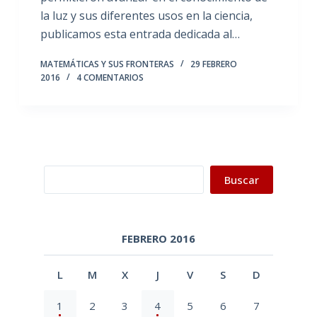
la luz y sus diferentes usos en la ciencia,
publicamos esta entrada dedicada al…
MATEMÁTICAS Y SUS FRONTERAS
29 FEBRERO
2016
4 COMENTARIOS
Buscar
Buscar
FEBRERO 2016
L
M
X
J
V
S
D
1
2
3
4
5
6
7