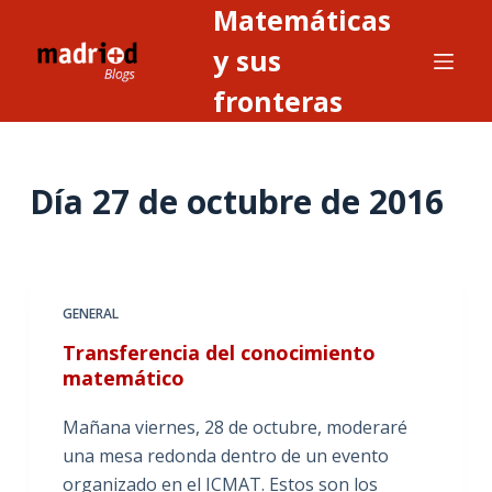
Matemáticas
S
a
y sus
l
fronteras
t
a
r
Día
27 de octubre de 2016
a
l
c
o
n
GENERAL
t
Transferencia del conocimiento
e
matemático
n
i
Mañana viernes, 28 de octubre, moderaré
d
una mesa redonda dentro de un evento
o
organizado en el ICMAT. Estos son los