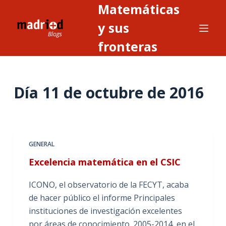
Matemáticas
S
a
y sus
l
fronteras
t
a
r
Día
11 de octubre de 2016
a
l
c
o
n
GENERAL
t
Excelencia matemática en el CSIC
e
n
ICONO, el observatorio de la FECYT, acaba
i
de hacer público el informe Principales
d
instituciones de investigación excelentes
o
por áreas de conocimiento. 2005-2014, en el