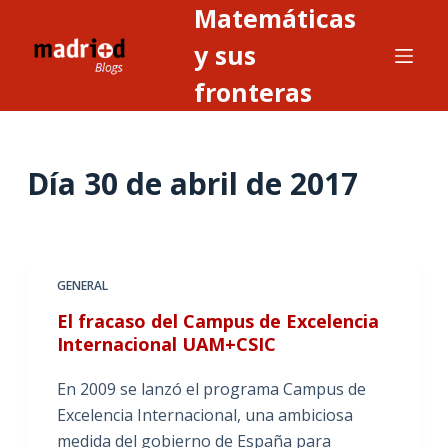
Matemáticas
S
a
y sus
l
fronteras
t
a
r
Día
30 de abril de 2017
a
l
c
o
n
GENERAL
t
El fracaso del Campus de Excelencia
e
Internacional UAM+CSIC
n
i
En 2009 se lanzó el programa Campus de
d
Excelencia Internacional, una ambiciosa
o
medida del gobierno de España para