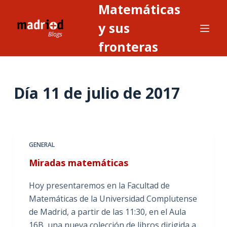
Matemáticas
S
a
y sus
l
fronteras
t
a
r
Día
11 de julio de 2017
a
l
c
o
n
GENERAL
t
Miradas matemáticas
e
n
Hoy presentaremos en la Facultad de
i
Matemáticas de la Universidad Complutense
d
de Madrid, a partir de las 11:30, en el Aula
o
16B, una nueva colección de libros dirigida a