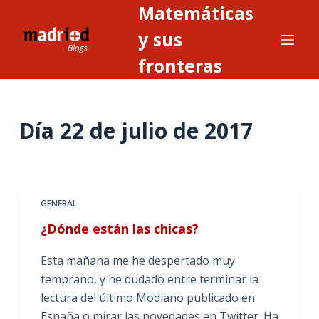
Matemáticas
S
a
y sus
l
fronteras
t
a
r
Día
22 de julio de 2017
a
l
c
o
n
GENERAL
t
¿Dónde están las chicas?
e
n
Esta mañana me he despertado muy
i
temprano, y he dudado entre terminar la
d
lectura del último Modiano publicado en
o
España o mirar las novedades en Twitter. Ha