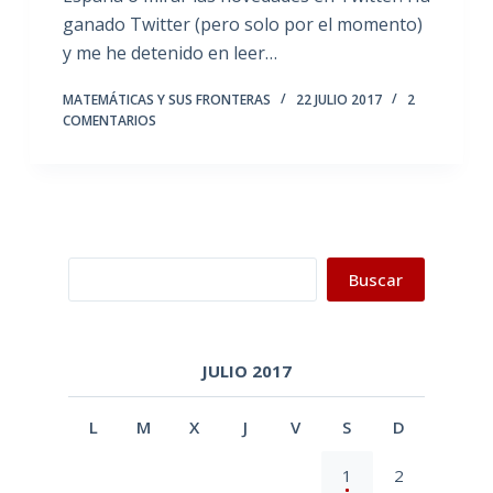
ganado Twitter (pero solo por el momento)
y me he detenido en leer…
MATEMÁTICAS Y SUS FRONTERAS
22 JULIO 2017
2
COMENTARIOS
Buscar
Buscar
JULIO 2017
L
M
X
J
V
S
D
1
2