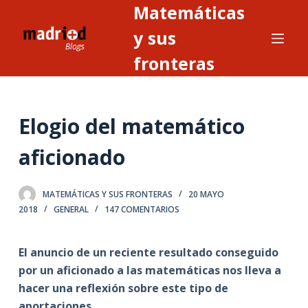
Matemáticas
S
a
y sus
l
fronteras
t
a
r
Elogio del matemático
a
l
aficionado
c
o
n
MATEMÁTICAS Y SUS FRONTERAS
20 MAYO
2018
GENERAL
147 COMENTARIOS
t
e
n
El anuncio de un reciente resultado conseguido
i
por un aficionado a las matemáticas nos lleva a
d
hacer una reflexión sobre este tipo de
o
aportaciones.