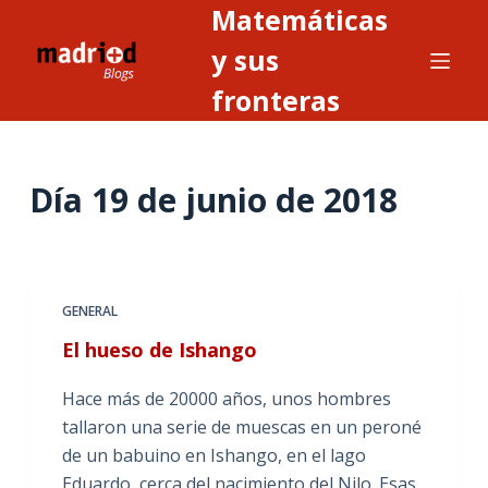
Matemáticas
S
a
y sus
l
fronteras
t
a
r
Día
19 de junio de 2018
a
l
c
o
n
GENERAL
t
El hueso de Ishango
e
n
Hace más de 20000 años, unos hombres
i
tallaron una serie de muescas en un peroné
d
de un babuino en Ishango, en el lago
o
Eduardo, cerca del nacimiento del Nilo. Esas