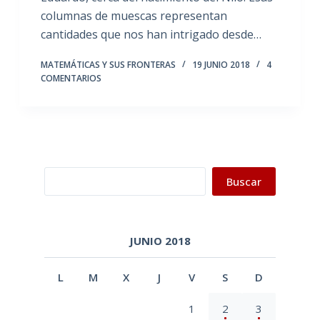
columnas de muescas representan
cantidades que nos han intrigado desde…
MATEMÁTICAS Y SUS FRONTERAS
19 JUNIO 2018
4
COMENTARIOS
Buscar
Buscar
JUNIO 2018
L
M
X
J
V
S
D
1
2
3