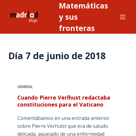
Matemáticas
S
a
y sus
l
fronteras
t
a
r
Día
7 de junio de 2018
a
l
c
o
n
GENERAL
t
Cuando Pierre Verlhust redactaba
e
constituciones para el Vaticano
n
i
Comentábamos en una entrada anterior
d
sobre Pierre Verhulst que era de saludo
o
delicada, aquejado de una enfermedad