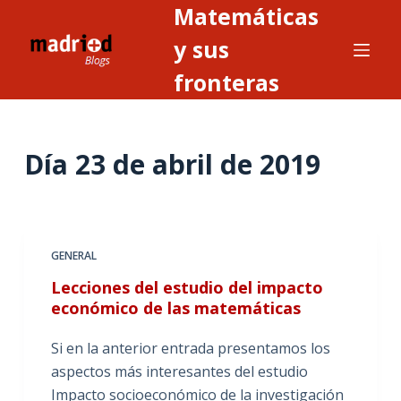
Matemáticas
S
a
y sus
l
fronteras
t
a
r
Día
23 de abril de 2019
a
l
c
o
n
GENERAL
t
Lecciones del estudio del impacto
e
económico de las matemáticas
n
i
Si en la anterior entrada presentamos los
d
aspectos más interesantes del estudio
o
Impacto socioeconómico de la investigación