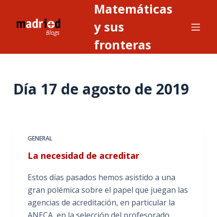
Matemáticas
S
a
y sus
l
fronteras
t
a
r
Día
17 de agosto de 2019
a
l
c
o
n
GENERAL
t
La necesidad de acreditar
e
n
Estos días pasados hemos asistido a una
i
gran polémica sobre el papel que juegan las
d
agencias de acreditación, en particular la
o
ANECA, en la selección del profesorado