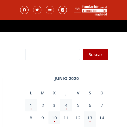
Buscar
Buscar
JUNIO 2020
L
M
X
J
V
S
D
1
2
3
4
5
6
7
8
9
10
11
12
13
14