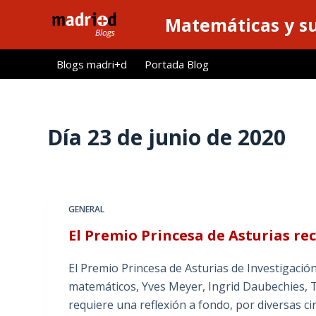
S
Matemáticas y su
a
l
Blogs madri+d
Portada Blog
t
a
r
a
Día
23 de junio de 2020
l
c
o
n
GENERAL
t
El Premio Princesa de Asturias re
e
n
El Premio Princesa de Asturias de Investigación
i
matemáticos, Yves Meyer, Ingrid Daubechies,
d
requiere una reflexión a fondo, por diversas 
o