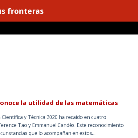
s fronteras
conoce la utilidad de las matemáticas
 Científica y Técnica 2020 ha recaído en cuatro
 Terence Tao y Emmanuel Candès. Este reconocimiento
circunstancias que lo acompañan en estos…