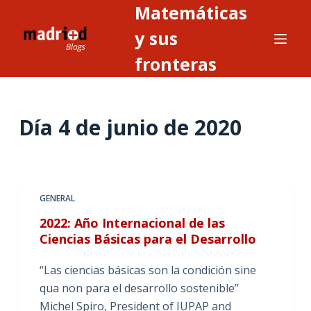
Matemáticas
S
a
y sus
l
fronteras
t
a
r
Día
4 de junio de 2020
a
l
c
o
n
GENERAL
t
2022: Año Internacional de las
e
Ciencias Básicas para el Desarrollo
n
i
“Las ciencias básicas son la condición sine
d
qua non para el desarrollo sostenible”
o
Michel Spiro, President of IUPAP and