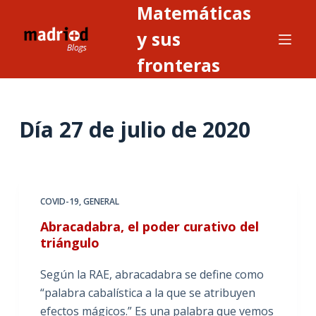
Matemáticas
S
a
y sus
l
fronteras
t
a
r
Día
27 de julio de 2020
a
l
c
o
n
COVID-19
,
GENERAL
t
Abracadabra, el poder curativo del
e
triángulo
n
i
Según la RAE, abracadabra se define como
d
“palabra cabalística a la que se atribuyen
o
efectos mágicos.” Es una palabra que vemos