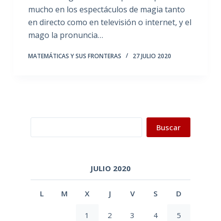
mucho en los espectáculos de magia tanto
en directo como en televisión o internet, y el
mago la pronuncia…
MATEMÁTICAS Y SUS FRONTERAS
27 JULIO 2020
Buscar
Buscar
JULIO 2020
L
M
X
J
V
S
D
1
2
3
4
5