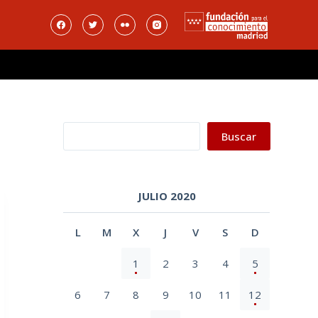
Buscar
Buscar
JULIO 2020
L
M
X
J
V
S
D
1
2
3
4
5
6
7
8
9
10
11
12