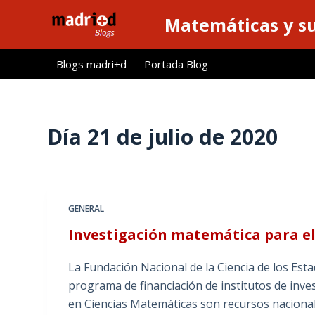
S
Matemáticas y su
a
l
Blogs madri+d
Portada Blog
t
a
r
a
Día
21 de julio de 2020
l
c
o
n
GENERAL
t
Investigación matemática para el 
e
n
La Fundación Nacional de la Ciencia de los Est
i
programa de financiación de institutos de inves
d
en Ciencias Matemáticas son recursos naciona
o