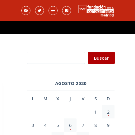
Buscar
Buscar
AGOSTO 2020
L
M
X
J
V
S
D
1
2
3
4
5
6
7
8
9