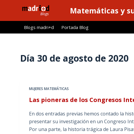
S
Matemáticas y su
a
l
Blogs madri+d
Portada Blog
t
a
r
a
Día
30 de agosto de 2020
l
c
o
n
MUJERES MATEMÁTICAS
t
Las pioneras de los Congresos In
e
n
En dos entradas previas hemos contado la hist
i
presentar su investigación en un Congreso Int
d
Por una parte, la historia trágica de Laura Pisa
o