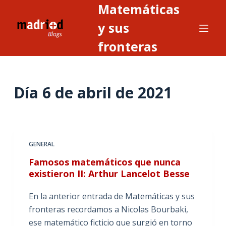
Matemáticas
S
a
y sus
l
fronteras
t
a
r
Día
6 de abril de 2021
a
l
c
o
n
GENERAL
t
Famosos matemáticos que nunca
e
existieron II: Arthur Lancelot Besse
n
i
En la anterior entrada de Matemáticas y sus
d
fronteras recordamos a Nicolas Bourbaki,
o
ese matemático ficticio que surgió en torno