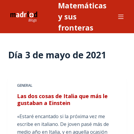
Matemáticas
S
a
y sus
l
fronteras
t
a
r
Día
3 de mayo de 2021
a
l
c
o
n
GENERAL
t
Las dos cosas de Italia que más le
e
gustaban a Einstein
n
i
«Estaré encantado si la próxima vez me
d
escribe en italiano. De joven pasé más de
o
medio año en Italia, y en aquella ocasión