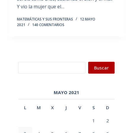
Y vio la mujer que el…
MATEMÁTICAS Y SUS FRONTERAS
12 MAYO
2021
140 COMENTARIOS
Buscar
Buscar
MAYO 2021
L
M
X
J
V
S
D
1
2