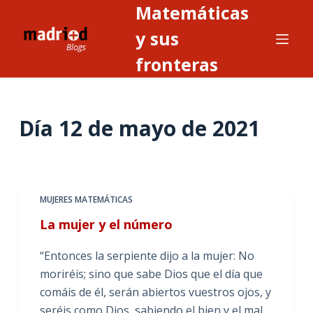
Matemáticas
S
a
y sus
l
fronteras
t
a
r
Día
12 de mayo de 2021
a
l
c
o
n
MUJERES MATEMÁTICAS
t
La mujer y el número
e
n
“Entonces la serpiente dijo a la mujer: No
i
moriréis; sino que sabe Dios que el día que
d
comáis de él, serán abiertos vuestros ojos, y
o
seréis como Dios, sabiendo el bien y el mal.