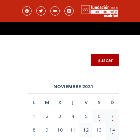
Buscar
Buscar
NOVIEMBRE 2021
L
M
X
J
V
S
D
1
2
3
4
5
6
7
8
9
10
11
12
13
14