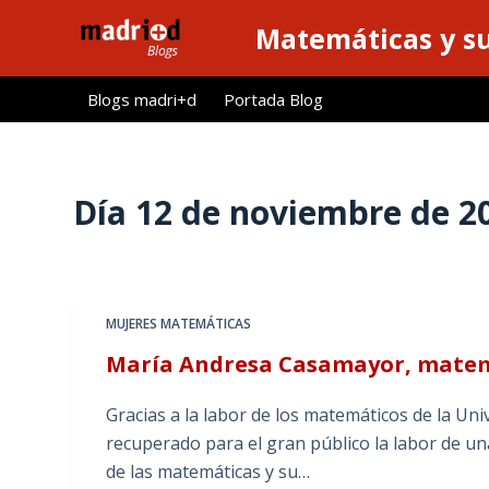
S
Matemáticas y su
a
l
Blogs madri+d
Portada Blog
t
a
r
a
Día
12 de noviembre de 2
l
c
o
n
MUJERES MATEMÁTICAS
t
María Andresa Casamayor, matem
e
n
Gracias a la labor de los matemáticos de la Un
i
recuperado para el gran público la labor de un
d
de las matemáticas y su…
o