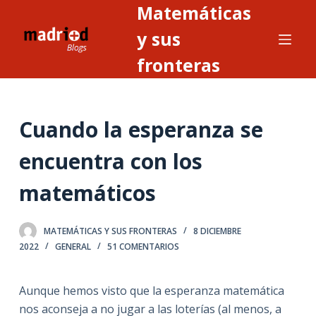
Matemáticas
S
a
y sus
l
fronteras
t
a
r
Cuando la esperanza se
a
l
encuentra con los
c
o
matemáticos
n
t
MATEMÁTICAS Y SUS FRONTERAS
8 DICIEMBRE
e
2022
GENERAL
51 COMENTARIOS
n
i
Aunque hemos visto que la esperanza matemática
d
nos aconseja a no jugar a las loterías (al menos, a
o