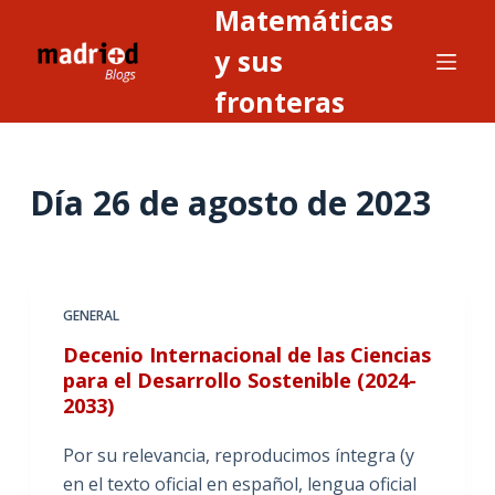
Matemáticas
S
a
y sus
l
fronteras
t
a
r
Día
26 de agosto de 2023
a
l
c
o
n
GENERAL
t
Decenio Internacional de las Ciencias
e
para el Desarrollo Sostenible (2024-
n
2033)
i
Por su relevancia, reproducimos íntegra (y
d
en el texto oficial en español, lengua oficial
o