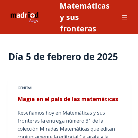
Matemáticas
S
a
y sus
l
fronteras
t
a
r
Día
5 de febrero de 2025
a
l
c
o
n
GENERAL
t
Magia en el país de las matemáticas
e
n
Reseñamos hoy en Matemáticas y sus
i
fronteras la entrega número 31 de la
d
colección Miradas Matemáticas que editan
o
conjuntamente la editorial Catarata y la