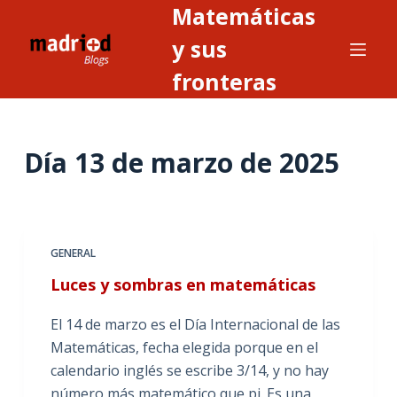
Matemáticas
S
a
y sus
l
fronteras
t
a
r
Día
13 de marzo de 2025
a
l
c
o
n
GENERAL
t
Luces y sombras en matemáticas
e
n
El 14 de marzo es el Día Internacional de las
i
Matemáticas, fecha elegida porque en el
d
calendario inglés se escribe 3/14, y no hay
o
número más matemático que pi. Es una