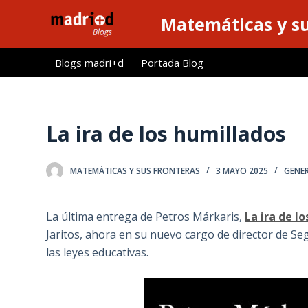
S
Matemáticas y su
a
l
Blogs madri+d
Portada Blog
t
a
r
a
La ira de los humillados
l
c
MATEMÁTICAS Y SUS FRONTERAS
3 MAYO 2025
GENE
o
n
t
La última entrega de Petros Márkaris,
La ira de l
e
Jaritos, ahora en su nuevo cargo de director de Seg
n
las leyes educativas.
i
d
o