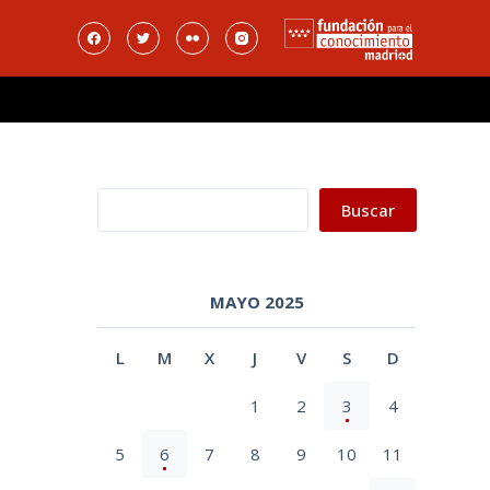
Buscar
Buscar
MAYO 2025
L
M
X
J
V
S
D
1
2
3
4
5
6
7
8
9
10
11