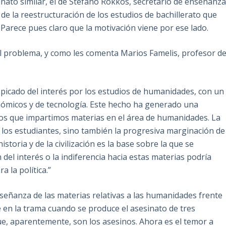
inato similar, el de Stéfano Rokkos, secretario de enseñanz
de la reestructuración de los estudios de bachillerato que
Parece pues claro que la motivación viene por ese lado.
el problema, y como les comenta Marios Famelis, profesor d
 picado del interés por los estudios de humanidades, con un
nómicos y de tecnología. Este hecho ha generado una
los que impartimos materias en el área de humanidades. La
 los estudiantes, sino también la progresiva marginación de
storia y de la civilización es la base sobre la que se
del interés o la indiferencia hacia estas materias podría
 la política.”
enseñanza de las materias relativas a las humanidades frente
 en la trama cuando se produce el asesinato de tres
e, aparentemente, son los asesinos. Ahora es el temor a