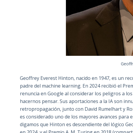
Geoffr
Geoffrey Everest Hinton, nacido en 1947, es un reco
padre del machine learning. En 2024 recibió el Prem
renuncia en Google al considerar los peligros a los q
hacernos pensar. Sus aportaciones a la IA son inn
retropropagación, junto con David Rumelhart y Ron
es considerado uno de los mayores avances para e
digamos que Hinton es descendiente del lógico Geo
en 2024, y el Premio A. M. Turing en 2018 (compar