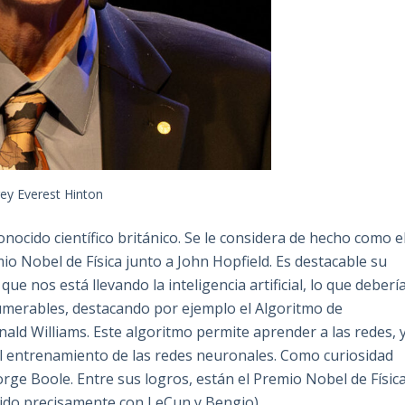
ey Everest Hinton
nocido científico británico. Se le considera de hecho como e
io Nobel de Física junto a John Hopfield. Es destacable su
ue nos está llevando la inteligencia artificial, lo que deberí
umerables, destacando por ejemplo el Algoritmo de
ald Williams. Este algoritmo permite aprender a las redes, 
l entrenamiento de las redes neuronales. Como curiosidad
rge Boole. Entre sus logros, están el Premio Nobel de Físic
tido precisamente con LeCun y Bengio).