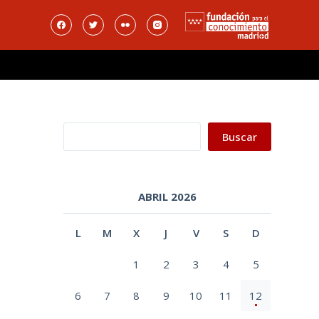
Buscar
Buscar
ABRIL 2026
L
M
X
J
V
S
D
1
2
3
4
5
6
7
8
9
10
11
12