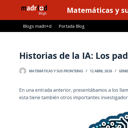
S
Matemáticas y su
a
l
Blogs madri+d
Portada Blog
t
a
r
a
Historias de la IA: Los pa
l
c
MATEMÁTICAS Y SUS FRONTERAS
12 ABRIL 2026
GENE
o
n
t
En una entrada anterior, presentábamos a los ll
e
esta tiene también otros importantes investigadore
n
i
d
o